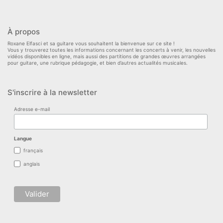
À propos
Roxane Elfasci et sa guitare vous souhaitent la bienvenue sur ce site !
Vous y trouverez toutes les informations concernant les concerts à venir, les nouvelles
vidéos disponibles en ligne, mais aussi des partitions de grandes œuvres arrangées
pour guitare, une rubrique pédagogie, et bien d’autres actualités musicales.
S'inscrire à la newsletter
Adresse e-mail
Langue
français
anglais