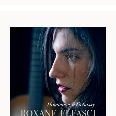
De la
Sonate n°4 BWV 528
se dégage cependant une
force particulière à mes yeux, peut-être liée à cet
adagio initial qui donne au premier mouvement des
allures solennelles d’ouverture à la française, ou bien
à la pureté de l’
Andante
qui m’avait bouleversée dès
la première écoute, ou encore par l’innocente
allégresse du troisième mouvement qui ensoleille la
gravité et la mélancolie des deux premiers.
On les appelle sonates en trio car elles sont écrites
sur trois portées : deux pour chacune des mains de
l’organiste, et la troisième – la ligne de basse – jouée
sur un clavier à terre appelé pédalier que l’organiste
utilise avec le talon et la pointe de ses pieds. Dans
cet arrangement pour deux guitares, la main droite
du clavier a été confiée à la guitare 1, la main gauche
du piano à la guitare 2, et la voix du pédalier a été
répartie entre les deux guitares en respectant les
logiques de continuité mélodique et de faisabilité
technique. Enfin, pour épouser au mieux la tessiture
de la guitare, la partition originale a été transposée à
la tierce majeure inférieure.
J’aimerais remercier chaleureusement Baptiste Erard
pour son aide précieuse en particulier dans
l’arrangement du troisième mouvement, ainsi que