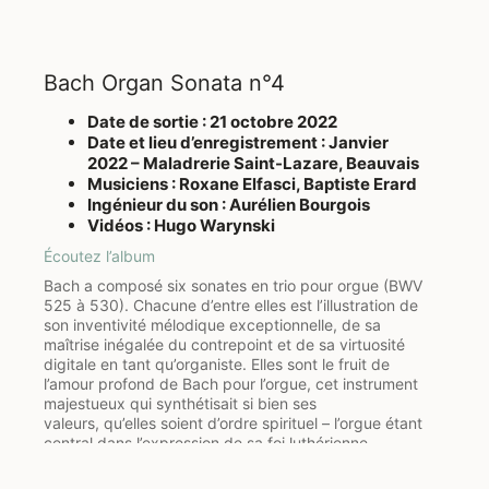
Bach Organ Sonata n°4
Date de sortie : 21 octobre 2022
Date et lieu d’enregistrement : Janvier
2022 – Maladrerie Saint-Lazare, Beauvais
Musiciens : Roxane Elfasci, Baptiste Erard
Ingénieur du son : Aurélien Bourgois
Vidéos : Hugo Warynski
Écoutez l’album
Bach a composé six sonates en trio pour orgue (BWV
525 à 530). Chacune d’entre elles est l’illustration de
son inventivité mélodique exceptionnelle, de sa
maîtrise inégalée du contrepoint et de sa virtuosité
digitale en tant qu’organiste. Elles sont le fruit de
l’amour profond de Bach pour l’orgue, cet instrument
majestueux qui synthétisait si bien ses
valeurs, qu’elles soient d’ordre spirituel – l’orgue étant
central dans l’expression de sa foi luthérienne –
comme d’ordre musical du fait des ressources
polyphoniques inépuisables que propose l’instrument.