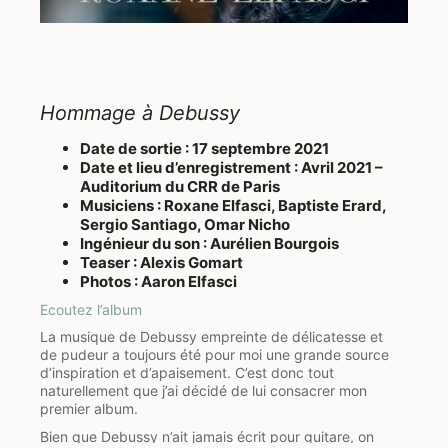
pour toutes ses suggestions d’ornementation. Nous
avons travaillé cette sonate en tant que duo de
guitares alors que nous faisions nos études au Pôle
Supérieur de Paris Boulogne-Billancourt, recueillant
les conseils de nos éminents professeurs Yves Henry,
Pierre Roullier et Jérémy Jouve. L’arrangement s’est
Hommage à Debussy
évidemment nourri de ce travail, évoluant au fil de
nos séances de répétition, de nos cours et de nos
Date de sortie : 17 septembre 2021
réflexions communes. Nous avons enregistré la
Date et lieu d’enregistrement : Avril 2021 –
sonate complète en janvier 2022 à la Maladrerie
Auditorium du CRR de Paris
Saint-Lazare, à Beauvais. Cet enregistrement, réalisé
Musiciens : Roxane Elfasci, Baptiste Erard,
par Aurélien Bourgois, est disponible depuis octobre
Sergio Santiago, Omar Nicho
2022 sur toutes les plateformes musicales.
Ingénieur du son : Aurélien Bourgois
Teaser : Alexis Gomart
Photos : Aaron Elfasci
Ecoutez l’album
La musique de Debussy empreinte de délicatesse et
de pudeur a toujours été pour moi une grande source
d’inspiration et d’apaisement. C’est donc tout
naturellement que j’ai décidé de lui consacrer mon
premier album.
Bien que Debussy n’ait jamais écrit pour guitare, on