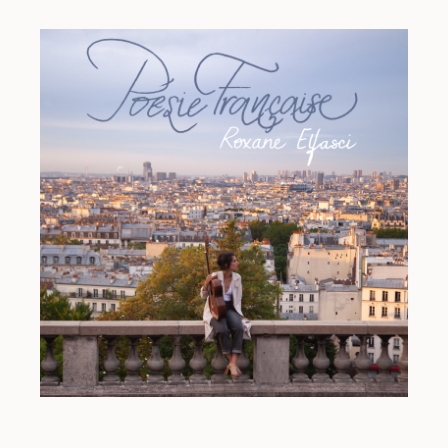
visages que l’on a appris à chérir.
Au rythme de nos arrangements, notre choix s’est
porté sur une sélection de 12 études : les n°1, 2, 3, 4,
6, 7, 8, 9, 16, 17, 18, et 20. Le souci principal dans la
réalisation des arrangements a été de les faire sonner
comme si chacune des études avait été écrite pour
guitare : pour cela certaines ont été transposées,
d’autres utilisent des accordages peu communs ;
beaucoup d’études font appel à la technique des
rasgueados
et les harmoniques de la guitare viennent
enchanter certaines pièces. Nous avons
progressivement intégré ces arrangements à nos
programmes de concert, et l’accueil chaleureux du
public n’a fait que renforcer notre enthousiasme pour
la création de cet album.
Le projet a connu un tournant esthétique lorsque nous
avons commencé à travailler avec le percussionniste
Théo Lamperier. La batterie, présente sur chacune
des pistes de l’album, permet de mettre encore
davantage en valeur la modernité de la musique de
Philip Glass et l’inlassable ostinato rythmique présent
dans la quasi-totalité de ses études. La multitude des
modes de jeux ainsi que la diversité des instruments
de percussions utilisés par le batteur renforcent