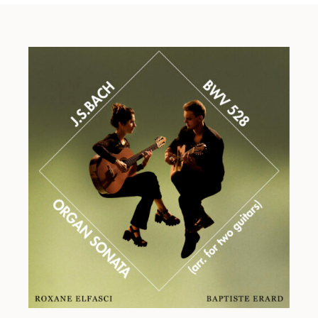
Saint-Saëns, la
Valse Romantique
de Debussy, les
Romances sans paroles
de Gabriel Fauré ainsi que la
Gymnopédie n°1
et la
Valse-Ballet
d’Erik Satie.
L’album inclut également une œuvre écrite
originellement pour guitare par Arnaud
Dumont, l’
Hommage à Ravel
, ainsi que deux
arrangements réalisés par Roland Dyens de chansons
françaises mondialement connues :
La Foule
et
l’
Hymne à l’amour
d’Edith Piaf.
Comme un clin d’œil à cette mosaïque d’œuvres
françaises, l’album se clôt par une version très
paisible de
La Marseillaise
arrangé par Baden Powell :
cet hymne symbole de liberté a été cité par-delà les
frontières dans les œuvres d’artistes aussi
hétéroclites que Debussy, Satie, Stravinsky, Django
Reinhardt ou encore les Beatles.