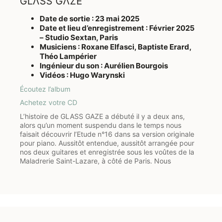
GLΛSS GΛZE
Date de sortie : 23 mai 2025
Date et lieu d’enregistrement : Février 2025
– Studio Sextan, Paris
Musiciens : Roxane Elfasci, Baptiste Erard,
Théo Lampérier
Ingénieur du son : Aurélien Bourgois
Vidéos : Hugo Warynski
Écoutez l’album
Achetez votre CD
L’histoire de GLASS GAZE a débuté il y a deux ans,
alors qu’un moment suspendu dans le temps nous
faisait découvrir l’Etude n°16 dans sa version originale
pour piano. Aussitôt entendue, aussitôt arrangée pour
nos deux guitares et enregistrée sous les voûtes de la
Maladrerie Saint-Lazare, à côté de Paris. Nous
transportons depuis toujours avec nous le recueil de
l’intégrale des 20 études pour piano de Glass, et les
écoutons en boucle. Telle une petite foule de visages
d’abord inconnus, ces 20 études sont peu à peu
sorties de leur anonymat et chacune résonne
désormais à nos oreilles avec l’unicité propre aux