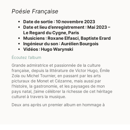
l’identité rythmique unique de chacune des études
sélectionnées.
Poésie Française
Le titre GLASS GAZE donné à l’album peut se traduire
par « regard de verre ». Au-delà de la référence au
Date de sortie : 10 novembre 2023
compositeur, ce titre évoque ainsi la transparence et
Date et lieu d’enregistrement : Mai 2023 –
la clarté de la musique de Philip Glass, qui résonne
Le Regard du Cygne, Paris
dans le monde contemporain comme une évidence.
Musiciens : Roxane Elfasci, Baptiste Erard
L’allitération du titre reflète par ailleurs les jeux de
Ingénieur du son : Aurélien Bourgois
miroirs et de répétitions hypnotiques caractéristiques
Vidéos : Hugo Warynski
de sa musique. À travers le prisme de nos deux
guitares, cet album est donc une invitation à porter
Écoutez l’album
sur l’œuvre un certain regard contemplatif.
Grande admiratrice et passionnée de la culture
française, depuis la littérature de Victor Hugo, Émile
Zola ou Michel Tournier, en passant par les arts
picturaux de Monet et Cézanne, mais aussi par
l’histoire, la gastronomie, et les paysages de mon
pays natal, j’aime célébrer la richesse de cet héritage
culturel à travers la musique.
Deux ans après un premier album en hommage à
Debussy, j’ai enregistré un second album intitulé
Poésie Française
. On y découvre des arrangements
inédits pour guitare – en solo ou en duo – d’œuvres
ème
majeures du tournant du 20
siècle : le
Cygne
de